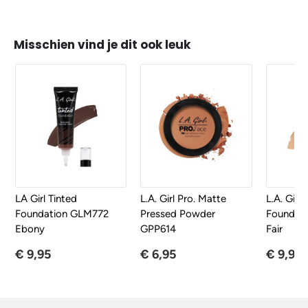
Misschien vind je dit ook leuk
LA Girl Tinted
L.A. Girl Pro. Matte
L.A. Girl
Foundation GLM772
Pressed Powder
Foundat
Ebony
GPP614
Fair
€ 9,95
€ 6,95
€ 9,95