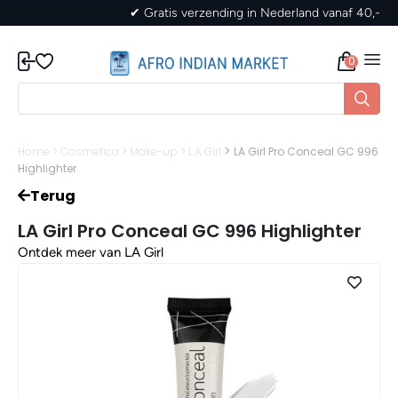
✔ Gratis verzending in Nederland vanaf 40,-
0
>
Home
>
Cosmetica
>
Make-up
>
L.A Girl
LA Girl Pro Conceal GC 996
Highlighter
Terug
LA Girl Pro Conceal GC 996 Highlighter
Ontdek meer van LA Girl