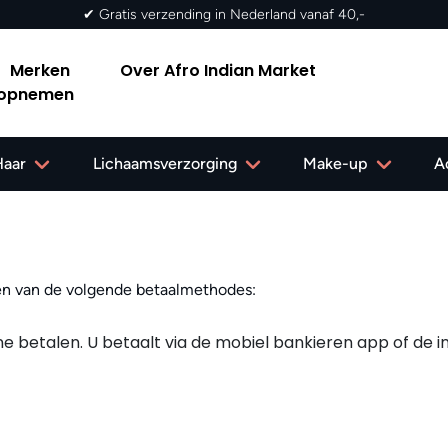
✔ Gratis verzending in Nederland vanaf 40,-
Merken
Over Afro Indian Market
 opnemen
Haar
Lichaamsverzorging
Make-up
A
en van de volgende betaalmethodes:
line betalen. U betaalt via de mobiel bankieren app of d