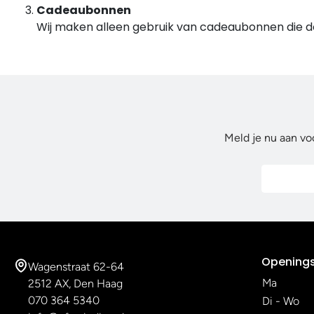
Cadeaubonnen
Wij maken alleen gebruik van cadeaubonnen die do
Meld je nu aan vo
Openings
Wagenstraat 62-64
Ma
2512 AX, Den Haag
070 364 5340
Di - Wo