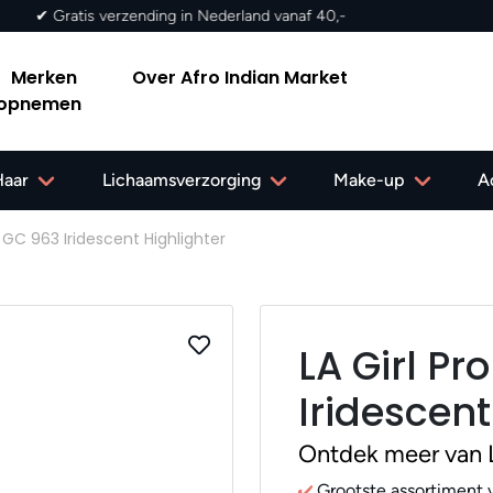
✔ Gratis verzending in Nederland vanaf 40,-
Merken
Over Afro Indian Market
 opnemen
Haar
Lichaamsverzorging
Make-up
A
 GC 963 Iridescent Highlighter
LA Girl P
Iridescent
Ontdek meer van L
Grootste assortiment v