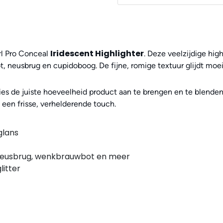
Iridescent Highlighter
rl Pro Conceal
. Deze veelzijdige hig
neusbrug en cupidoboog. De fijne, romige textuur glijdt moei
s de juiste hoeveelheid product aan te brengen en te blenden 
k een frisse, verhelderende touch.
glans
 neusbrug, wenkbrauwbot en meer
litter