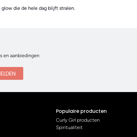
low die de hele dag blijft stralen.
ws en aanbiedingen
ELDEN
Populaire producten
Curly Girl producten
Spiritualiteit