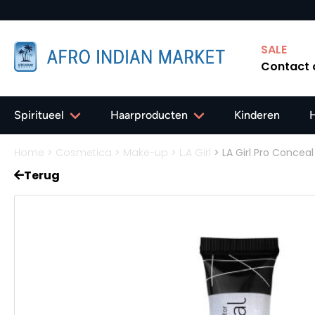
SALE
Contact
Spiritueel
Haarproducten
Kinderen
Home
>
Cosmetica
>
Make-up
>
L.A Girl
>
LA Girl Pro Conceal
Terug