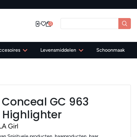
0
ccesoires
Levensmiddelen
Schoonmaak
ro Conceal GC 963
 Highlighter
A Girl
an Spirituele producten, haarproducten, haar