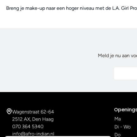
Breng je make-up naar een hoger niveau met de L.A. Girl Pro 
Meld je nu aan vo
Openings
Wagenstraat 62-64
Ma
2512 AX, Den Haag
070 364 5340
Di - Wo
info@afro-indian.nl
Do