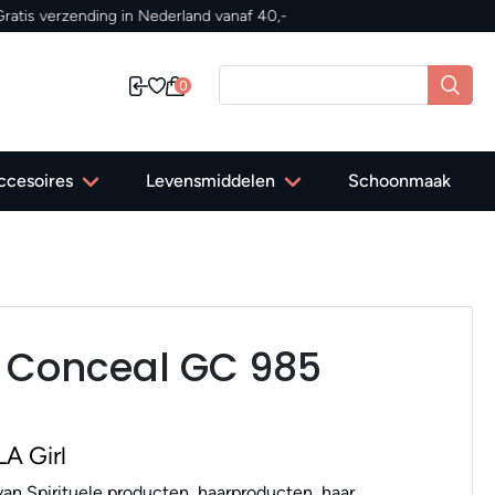
0
ccesoires
Levensmiddelen
Schoonmaak
ro Conceal GC 985
A Girl
an Spirituele producten, haarproducten, haar