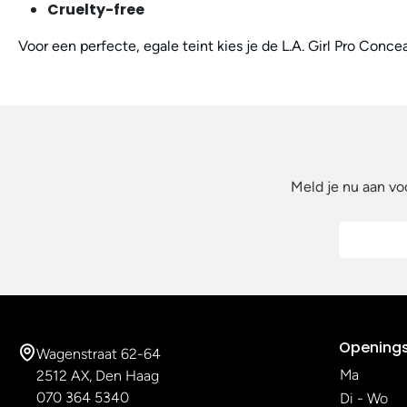
Cruelty-free
Voor een perfecte, egale teint kies je de L.A. Girl Pro Conc
Meld je nu aan vo
Openings
Wagenstraat 62-64
Ma
2512 AX, Den Haag
070 364 5340
Di - Wo