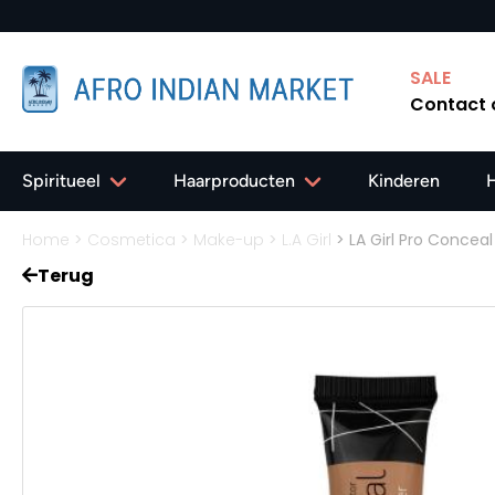
SALE
Contact
Spiritueel
Haarproducten
Kinderen
Home
>
Cosmetica
>
Make-up
>
L.A Girl
>
LA Girl Pro Concea
Terug