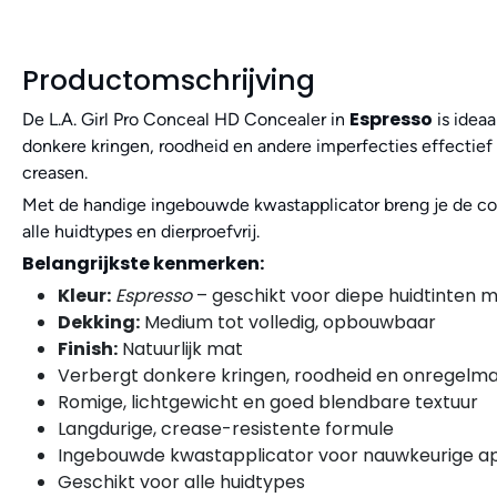
Productomschrijving
Espresso
De L.A. Girl Pro Conceal HD Concealer in
is idea
donkere kringen, roodheid en andere imperfecties effectief v
creasen.
Met de handige ingebouwde kwastapplicator breng je de conc
alle huidtypes en dierproefvrij.
Belangrijkste kenmerken:
Kleur:
Espresso
– geschikt voor diepe huidtinten
Dekking:
Medium tot volledig, opbouwbaar
Finish:
Natuurlijk mat
Verbergt donkere kringen, roodheid en onregelm
Romige, lichtgewicht en goed blendbare textuur
Langdurige, crease-resistente formule
Ingebouwde kwastapplicator voor nauwkeurige ap
Geschikt voor alle huidtypes