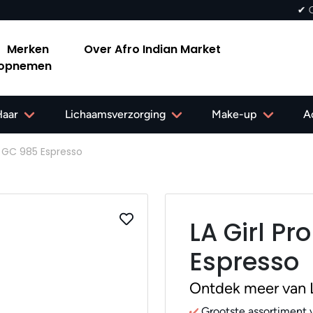
✔ Gratis verzending in Nederland vanaf 40,-
Merken
Over Afro Indian Market
 opnemen
Haar
Lichaamsverzorging
Make-up
A
l GC 985 Espresso
LA Girl P
Espresso
Ontdek meer van L
Grootste assortiment v