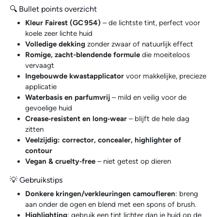
🔍 Bullet points overzicht
Kleur Fairest (GC 954)
– de lichtste tint, perfect voor
koele zeer lichte huid
Volledige dekking
zonder zwaar of natuurlijk effect
Romige, zacht-blendende formule
die moeiteloos
vervaagt
Ingebouwde kwastapplicator
voor makkelijke, precieze
applicatie
Waterbasis en parfumvrij
– mild en veilig voor de
gevoelige huid
Crease‑resistent en long‑wear
– blijft de hele dag
zitten
Veelzijdig: corrector, concealer, highlighter of
contour
Vegan & cruelty‑free
– niet getest op dieren
💡 Gebruikstips
Donkere kringen/verkleuringen camoufleren
: breng
aan onder de ogen en blend met een spons of brush.
Highlighting
: gebruik een tint lichter dan je huid op de