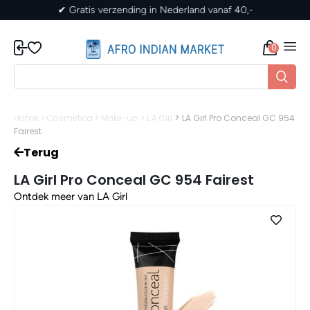
✔ Gratis verzending in Nederland vanaf 40,-
0
>
Home
>
Cosmetica
>
Make-up
>
L.A Girl
LA Girl Pro Conceal GC 954
Fairest
Terug
LA Girl Pro Conceal GC 954 Fairest
Ontdek meer van LA Girl