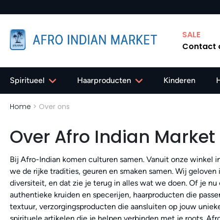
SALE
Contact
Spiritueel
Haarproducten
Kinderen
Home
>
Over ons
Over Afro Indian Market
Bij Afro-Indian komen culturen samen. Vanuit onze winkel 
we de rijke tradities, geuren en smaken samen. Wij geloven 
diversiteit, en dat zie je terug in alles wat we doen. Of je n
authentieke kruiden en specerijen, haarproducten die passen
textuur, verzorgingsproducten die aansluiten op jouw unieke
spirituele artikelen die je helpen verbinden met je roots. Afro