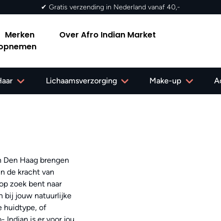
✔ Gratis verzending in Nederland vanaf 40,-
Merken
Over Afro Indian Market
 opnemen
Haar
Lichaamsverzorging
Make-up
A
in Den Haag brengen
in de kracht van
u op zoek bent naar
 bij jouw natuurlijke
 huidtype, of
- Indian is er voor jou.