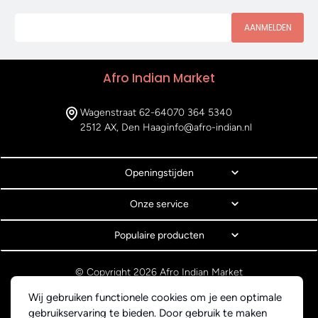
AANMELDEN
Afro Indian Market
Wagenstraat 62-64
070 364 5340
2512 AX, Den Haag
info@afro-indian.nl
Openingstijden
Onze service
Populaire producten
© Copyright 2026 Afro Indian Market
Algemene voorwaarden
Wij gebruiken functionele cookies om je een optimale
Privacyverklaring
gebruikservaring te bieden. Door gebruik te maken
Webdesign BEWISE Solutions