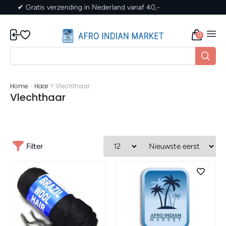
✔ Gratis verzending in Nederland vanaf 40,-
0
>
Home
>
Haar
Vlechthaar
Vlechthaar
Filter