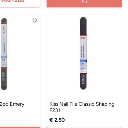
p voorraad
e 2pc Emery
Kiss Nail File Classic Shaping
F231
€ 2,50