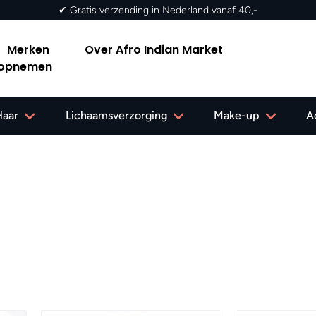
✔ Gratis verzending in Nederland vanaf 40,-
Merken
Over Afro Indian Market
 opnemen
Haar
Lichaamsverzorging
Make-up
A