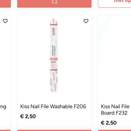
niet o
ing
Kiss Nail File Washable F206
Kiss Nail Fil
Board F232
€ 2,50
€ 2,50