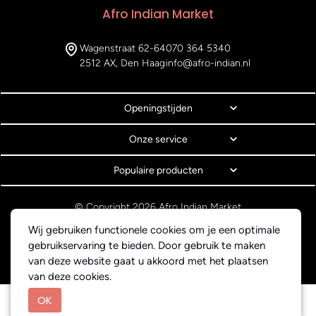
Afro Indian Market
Wagenstraat 62-64
070 364 5340
2512 AX, Den Haag
info@afro-indian.nl
Openingstijden
Onze service
Populaire producten
© Copyright 2026 Afro Indian Market
Algemene voorwaarden
Wij gebruiken functionele cookies om je een optimale
Privacyverklaring
gebruikservaring te bieden. Door gebruik te maken
Webdesign BEWISE Solutions
van deze website gaat u akkoord met het plaatsen
van deze cookies.
OK