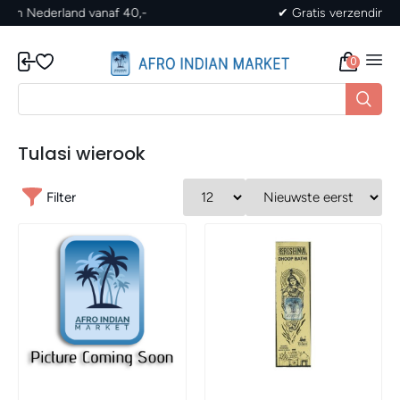
✔ Gratis verzending in Nederland vanaf 40,-
0
Tulasi wierook
Filter