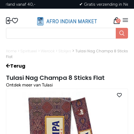
✔ Gratis verzending in Nederland vanaf 40,-
0
>
Home
>
Spiritueel
>
Wierook
>
Stokjes
Tulasi Nag Champa 8 Sticks
Flat
Terug
Tulasi Nag Champa 8 Sticks Flat
Ontdek meer van Tulasi