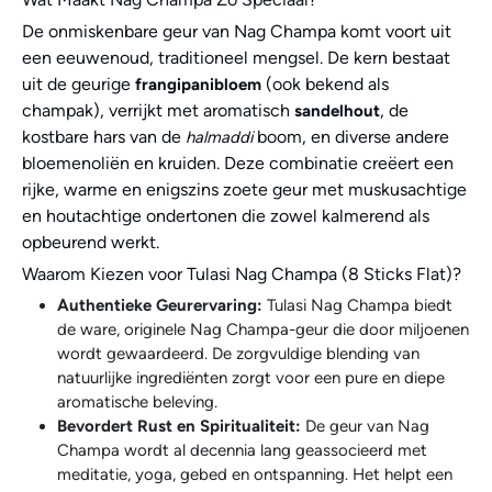
De onmiskenbare geur van Nag Champa komt voort uit
een eeuwenoud, traditioneel mengsel. De kern bestaat
uit de geurige
(ook bekend als
frangipanibloem
champak), verrijkt met aromatisch
, de
sandelhout
kostbare hars van de
boom, en diverse andere
halmaddi
bloemenoliën en kruiden. Deze combinatie creëert een
rijke, warme en enigszins zoete geur met muskusachtige
en houtachtige ondertonen die zowel kalmerend als
opbeurend werkt.
Waarom Kiezen voor Tulasi Nag Champa (8 Sticks Flat)?
Authentieke Geurervaring:
Tulasi Nag Champa biedt
de ware, originele Nag Champa-geur die door miljoenen
wordt gewaardeerd. De zorgvuldige blending van
natuurlijke ingrediënten zorgt voor een pure en diepe
aromatische beleving.
Bevordert Rust en Spiritualiteit:
De geur van Nag
Champa wordt al decennia lang geassocieerd met
meditatie, yoga, gebed en ontspanning. Het helpt een