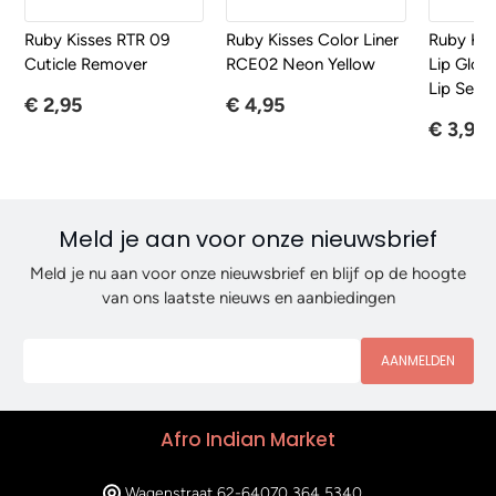
Ruby Kisses RTR 09
Ruby Kisses Color Liner
Ruby Kiss
Cuticle Remover
RCE02 Neon Yellow
Lip Glos
Lip Servi
€ 2,95
€ 4,95
€ 3,95
Meld je aan voor onze nieuwsbrief
Meld je nu aan voor onze nieuwsbrief en blijf op de hoogte
van ons laatste nieuws en aanbiedingen
AANMELDEN
Afro Indian Market
Wagenstraat 62-64
070 364 5340