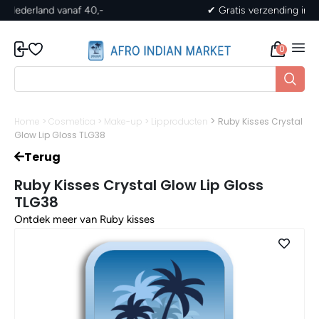
✔ Gratis verzending in Nederland vanaf 40,-
0
>
Home
>
Cosmetica
>
Make-up
>
Lipproducten
Ruby Kisses Crystal
Glow Lip Gloss TLG38
Terug
Ruby Kisses Crystal Glow Lip Gloss
TLG38
Ontdek meer van Ruby kisses