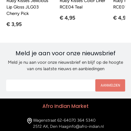
Ruby Kisses Jellicious
Ruby Kisses Color Liner
Ruby Kiss
Lip Gloss JLG03
RCE04 Teal
RCE01 W
Cherry Pick
€ 4,95
€ 4,95
€ 3,95
Meld je aan voor onze nieuwsbrief
Meld je nu aan voor onze nieuwsbrief en blijf op de hoogte
van ons laatste nieuws en aanbiedingen
AANMELDEN
Afro Indian Market
Wagenstraat 62-64
070 364 5340
2512 AX, Den Haag
info@afro-indian.nl