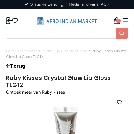
naf 40,-
✔ Gratis verzending in Nederland vanaf
0
>
Home
>
Cosmetica
>
Make-up
>
Lipproducten
Ruby Kisses Crystal
Glow Lip Gloss TLG12
Terug
Ruby Kisses Crystal Glow Lip Gloss
TLG12
Ontdek meer van Ruby kisses