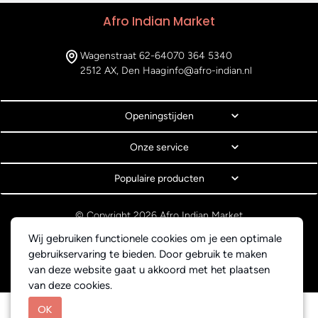
Afro Indian Market
Wagenstraat 62-64
070 364 5340
2512 AX, Den Haag
info@afro-indian.nl
Openingstijden
Onze service
Populaire producten
© Copyright 2026 Afro Indian Market
Algemene voorwaarden
Wij gebruiken functionele cookies om je een optimale
Privacyverklaring
gebruikservaring te bieden. Door gebruik te maken
Webdesign BEWISE Solutions
van deze website gaat u akkoord met het plaatsen
van deze cookies.
OK