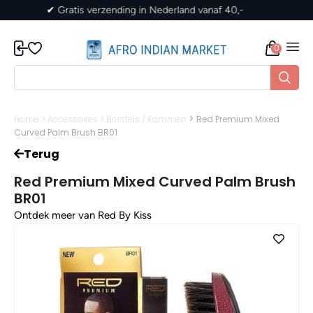
✔ Gratis verzending in Nederland vanaf 40,-
0
>
Home
>
Accessoires
>
Borstels / Kammen
Red Premium Mixed
Curved Palm Brush BR01
Terug
Red Premium Mixed Curved Palm Brush
BR01
Ontdek meer van Red By Kiss