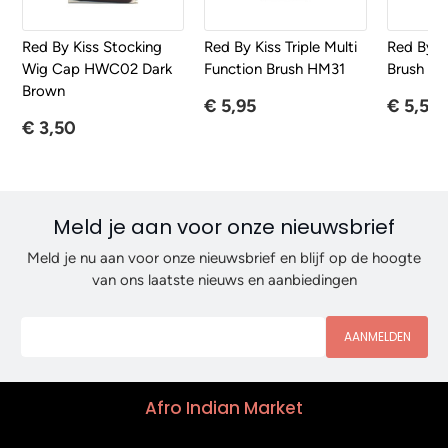
Red By Kiss Stocking
Red By Kiss Triple Multi
Red By K
Wig Cap HWC02 Dark
Function Brush HM31
Brush B
Brown
€ 5,95
€ 5,50
€ 3,50
Meld je aan voor onze nieuwsbrief
Meld je nu aan voor onze nieuwsbrief en blijf op de hoogte
van ons laatste nieuws en aanbiedingen
AANMELDEN
Afro Indian Market