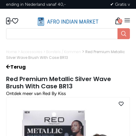
✔ Gratis verzending in Nederland vanaf 40,-
0
>
Home
>
Accessoires
>
Borstels / Kammen
Red Premium Metallic
Silver Wave Brush With Case BR13
Terug
Red Premium Metallic Silver Wave
Brush With Case BR13
Ontdek meer van Red By Kiss