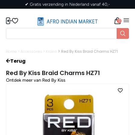
✔ Gratis verzending in Nederland vanaf 40,-
0
>
Home
>
Accessoires
>
Kralen
Red By Kiss Braid Charms HZ71
Terug
Red By Kiss Braid Charms HZ71
Ontdek meer van Red By Kiss