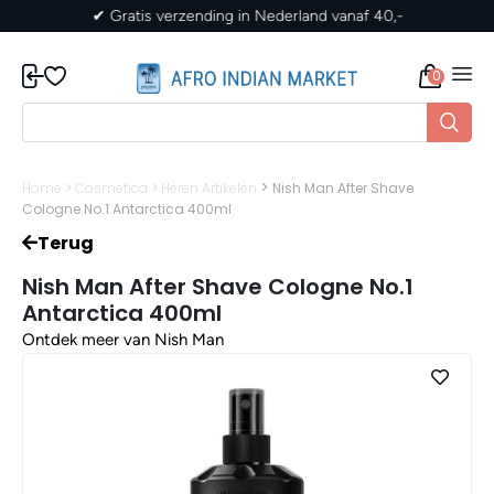
✔ Gratis verzending in Nederland vanaf 40,-
0
>
Home
>
Cosmetica
>
Heren Artikelen
Nish Man After Shave
Cologne No.1 Antarctica 400ml
Terug
Nish Man After Shave Cologne No.1
Antarctica 400ml
Ontdek meer van Nish Man