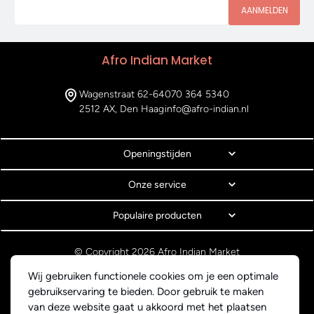
AANMELDEN
Afro Indian Market
Wagenstraat 62-64
070 364 5340
2512 AX, Den Haag
info@afro-indian.nl
Openingstijden
Onze service
Populaire producten
© Copyright 2026 Afro Indian Market
Algemene voorwaarden
Wij gebruiken functionele cookies om je een optimale
Privacyverklaring
gebruikservaring te bieden. Door gebruik te maken
Webdesign BEWISE Solutions
van deze website gaat u akkoord met het plaatsen