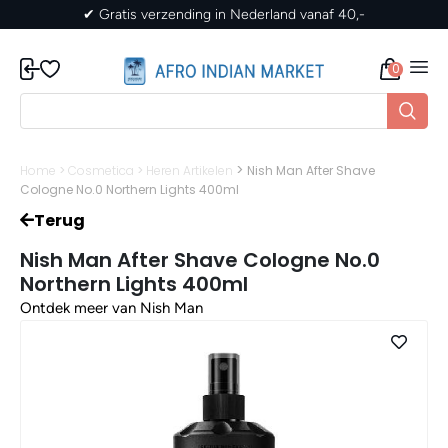
✔ Gratis verzending in Nederland vanaf 40,-
0
>
Home
>
Cosmetica
>
Heren Artikelen
Nish Man After Shave
Cologne No.0 Northern Lights 400ml
Terug
Nish Man After Shave Cologne No.0
Northern Lights 400ml
Ontdek meer van Nish Man