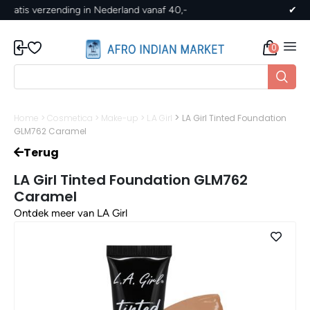
✔ Gratis verzending in Nederland vanaf 40,-
0
>
Home
>
Cosmetica
>
Make-up
>
L.A Girl
LA Girl Tinted Foundation
GLM762 Caramel
Terug
LA Girl Tinted Foundation GLM762
Caramel
Ontdek meer van LA Girl