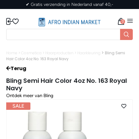
✔ Gratis verzending in Nederland vanaf 40,-
0
>
Home
>
Cosmetica
>
Haarproducten
>
Haarkleuring
Bling Semi
Hair Color 4oz No. 163 Royal Navy
Terug
Bling Semi Hair Color 4oz No. 163 Royal
Navy
Ontdek meer van Bling
SALE