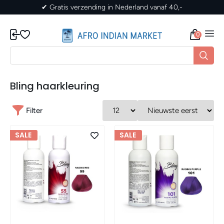
nd vanaf 40,-
✔ Gratis verzending in Nederland 
0
Bling haarkleuring
Filter
SALE
SALE