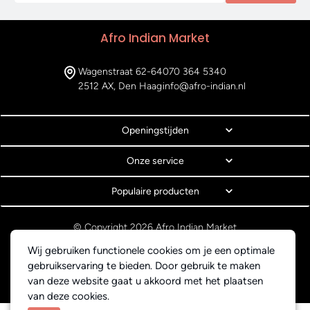
Afro Indian Market
Wagenstraat 62-64
070 364 5340
2512 AX, Den Haag
info@afro-indian.nl
Openingstijden
Onze service
Populaire producten
© Copyright 2026 Afro Indian Market
Algemene voorwaarden
Wij gebruiken functionele cookies om je een optimale
Privacyverklaring
gebruikservaring te bieden. Door gebruik te maken
Webdesign BEWISE Solutions
van deze website gaat u akkoord met het plaatsen
van deze cookies.