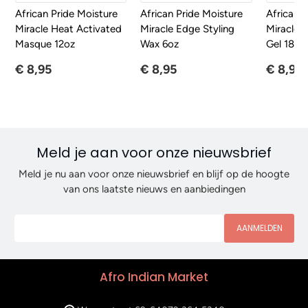
African Pride Moisture
African Pride Moisture
African P
Miracle Heat Activated
Miracle Edge Styling
Miracle C
Masque 12oz
Wax 6oz
Gel 18oz
€ 8,95
€ 8,95
€ 8,95
Meld je aan voor onze nieuwsbrief
Meld je nu aan voor onze nieuwsbrief en blijf op de hoogte
van ons laatste nieuws en aanbiedingen
AANMELDEN
Afro Indian Market