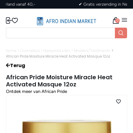
✔ Gratis verzending in Nederland vanaf 40,-
0
>
Home
>
Cosmetica
>
Haarproducten
>
Maskers/Treatments
African Pride Moisture Miracle Heat Activated Masque 12oz
Terug
African Pride Moisture Miracle Heat
Activated Masque 12oz
Ontdek meer van African Pride