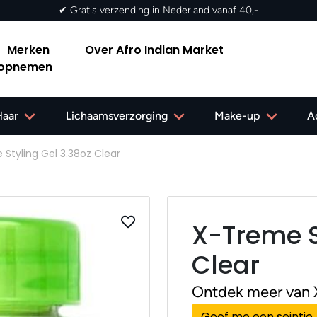
✔ Gratis verzending in Nederland vanaf 40,-
Merken
Over Afro Indian Market
 opnemen
Haar
Lichaamsverzorging
Make-up
A
Styling Gel 3.38oz Clear
X-Treme S
Clear
Ontdek meer van
Geef me een seintje