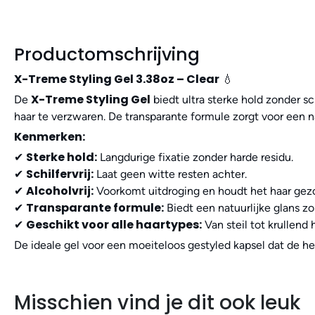
Productomschrijving
X-Treme Styling Gel 3.38oz – Clear
💧
X-Treme Styling Gel
De
biedt ultra sterke hold zonder sc
haar te verzwaren. De transparante formule zorgt voor een nat
Kenmerken:
Sterke hold:
✔
Langdurige fixatie zonder harde residu.
Schilfervrij:
✔
Laat geen witte resten achter.
Alcoholvrij:
✔
Voorkomt uitdroging en houdt het haar gez
Transparante formule:
✔
Biedt een natuurlijke glans zo
Geschikt voor alle haartypes:
✔
Van steil tot krullend 
De ideale gel voor een moeiteloos gestyled kapsel dat de hel
Misschien vind je dit ook leuk