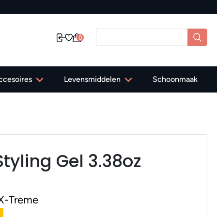
0
ccesoires
Levensmiddelen
Schoonmaak
tyling Gel 3.38oz
 X-Treme