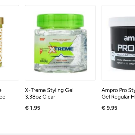
e
X-Treme Styling Gel
Ampro Pro Sty
ree
3.38oz Clear
Gel Regular H
€ 1,95
€ 9,95