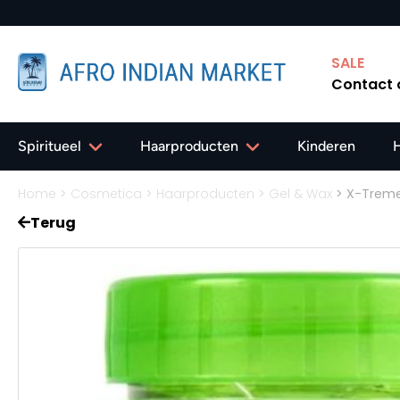
SALE
Contact
Spiritueel
Haarproducten
Kinderen
Home
>
Cosmetica
>
Haarproducten
>
Gel & Wax
>
X-Treme 
Terug