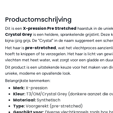
Productomschrijving
X-pression Pre Stretched
Dit is een
haarstuk in de unie
Crystal Grey
is een heldere, sprankelende grijstint. Deze
bijna ijzig grijs. De "Crystal" in de naam suggereert een scher
pre-stretched
Het haar is
, wat het vlechtproces aanzienl
hoeft te knippen of te verzegelen. Het haar is licht van gew
vlechten met heet water, wat zorgt voor een gladde en duu
Dit product is een uitstekende keuze voor het maken van dive
unieke, moderne en opvallende look.
Belangrijkste kenmerken:
Merk:
X-pression
Kleur:
T3/OM/Crystal Grey (donkere aanzet die ove
Materiaal:
Synthetisch
Type:
Voorgerekt (pre-stretched)
Geschikt voor:
Diverse vlechtkapsels zoals box b