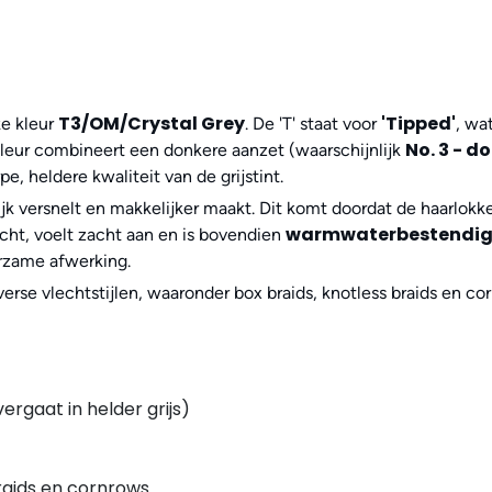
T3/OM/Crystal Grey
'Tipped'
ke kleur
. De 'T' staat voor
, wa
No. 3 - d
 kleur combineert een donkere aanzet (waarschijnlijk
pe, heldere kwaliteit van de grijstint.
ijk versnelt en makkelijker maakt. Dit komt doordat de haarlokke
warmwaterbestendi
icht, voelt zacht aan en is bovendien
rzame afwerking.
rse vlechtstijlen, waaronder box braids, knotless braids en cor
rgaat in helder grijs)
raids en cornrows