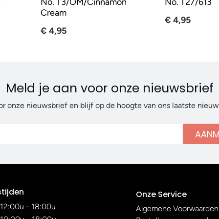
e
No. T3/OM/Cinnamon
No. T27/613
Cream
€ 4,95
€ 4,95
Meld je aan voor onze nieuwsbrief
or onze nieuwsbrief en blijf op de hoogte van ons laatste nieu
AANM
tijden
Onze Service
12:00u - 18:00u
Algemene Voorwaarden