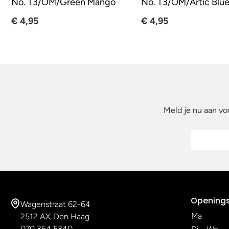
No. T3/OM/Green Mango
No. T3/OM/Artic Blu
€ 4,95
€ 4,95
Meld je nu aan vo
Openings
Wagenstraat 62-64
Ma
2512 AX, Den Haag
070 364 5340