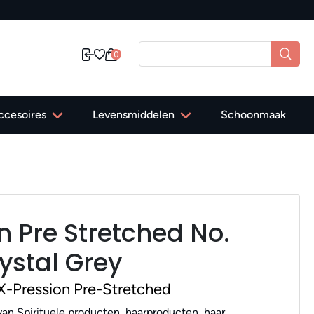
0
ccesoires
Levensmiddelen
Schoonmaak
n Pre Stretched No.
stal Grey
X-Pression Pre-Stretched
an Spirituele producten, haarproducten, haar