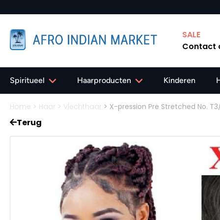
✔ Gratis verzending in Nederland vanaf 40,-
SALE
Contact
Spiritueel
Haarproducten
Kinderen
Home
>
Haar
>
Vlechthaar
>
X-pression Pre Stretched No. T
Terug