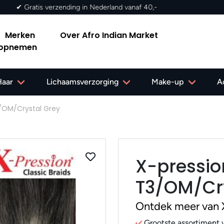
Merken
Over Afro Indian Market
 opnemen
Haar
Lichaamsverzorging
Make-up
A
3/OM/Crystal Grey
X-pressio
T3/OM/Cry
Ontdek meer van 
Grootste assortiment v