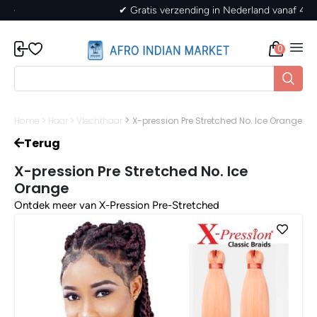
✔ Gratis verzending in Nederland vanaf 40,-
0
>
Home
>
Haar
>
Vlechthaar
X-pression Pre Stretched No. Ice Orange
Terug
X-pression Pre Stretched No. Ice
Orange
Ontdek meer van X-Pression Pre-Stretched