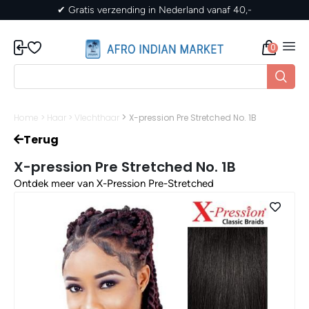
✔ Gratis verzending in Nederland vanaf 40,-
0
>
Home
>
Haar
>
Vlechthaar
X-pression Pre Stretched No. 1B
Terug
X-pression Pre Stretched No. 1B
Ontdek meer van X-Pression Pre-Stretched