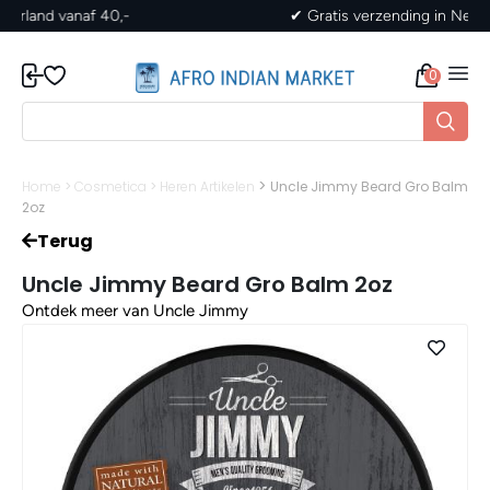
✔ Gratis verzending in Nederland vanaf 40,-
0
>
Home
>
Cosmetica
>
Heren Artikelen
Uncle Jimmy Beard Gro Balm
2oz
Terug
Uncle Jimmy Beard Gro Balm 2oz
Ontdek meer van Uncle Jimmy