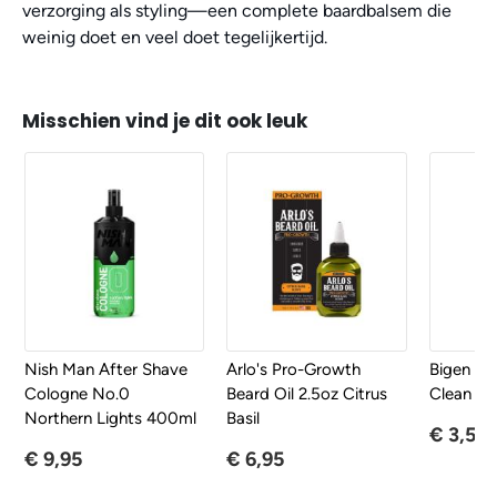
verzorging als styling—een complete baardbalsem die
weinig doet en veel doet tegelijkertijd.
Misschien vind je dit ook leuk
Nish Man After Shave
Arlo's Pro-Growth
Bigen Be
Cologne No.0
Beard Oil 2.5oz Citrus
Clean &
Northern Lights 400ml
Basil
€ 3,50
€ 9,95
€ 6,95