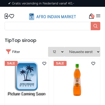
✔ Gratis verzending in Nederland vanaf 40,-
0
TipTop siroop
Filter
SALE
SALE