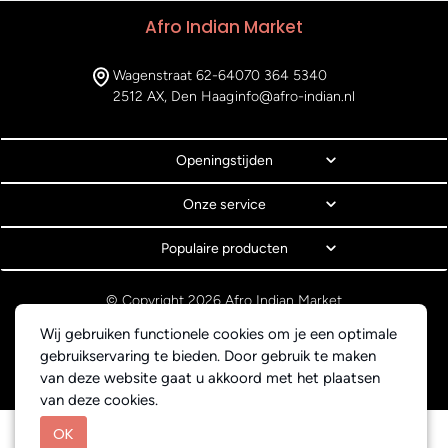
Afro Indian Market
Wagenstraat 62-64
070 364 5340
2512 AX, Den Haag
info@afro-indian.nl
Openingstijden
Onze service
Populaire producten
© Copyright 2026 Afro Indian Market
Algemene voorwaarden
Wij gebruiken functionele cookies om je een optimale
Privacyverklaring
gebruikservaring te bieden. Door gebruik te maken
Webdesign BEWISE Solutions
van deze website gaat u akkoord met het plaatsen
van deze cookies.
OK