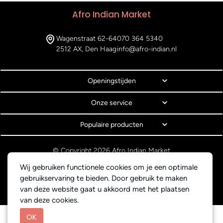
Afro Indian Market
Wagenstraat 62-64
070 364 5340
2512 AX, Den Haag
info@afro-indian.nl
Openingstijden
Onze service
Populaire producten
© Copyright 2026 Afro Indian Market
Algemene voorwaarden
Wij gebruiken functionele cookies om je een optimale
Privacyverklaring
gebruikservaring te bieden. Door gebruik te maken
Webdesign BEWISE Solutions
van deze website gaat u akkoord met het plaatsen
van deze cookies.
OK