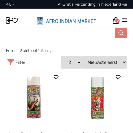
✔ Gratis verzending in Nederland vanaf 40,-
0
>
Home
>
Spiritueel
Sprays
Filter