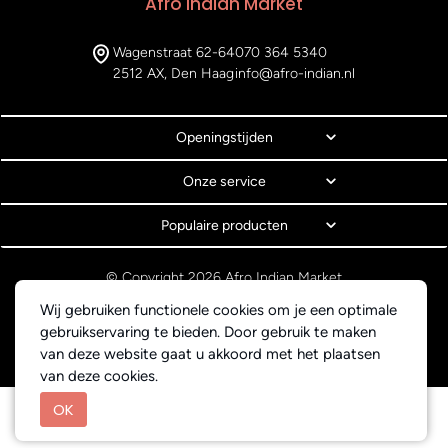
Afro Indian Market
Wagenstraat 62-64
070 364 5340
2512 AX, Den Haag
info@afro-indian.nl
Openingstijden
Onze service
Populaire producten
© Copyright 2026 Afro Indian Market
Algemene voorwaarden
Wij gebruiken functionele cookies om je een optimale
Privacyverklaring
gebruikservaring te bieden. Door gebruik te maken
Webdesign BEWISE Solutions
van deze website gaat u akkoord met het plaatsen
van deze cookies.
OK