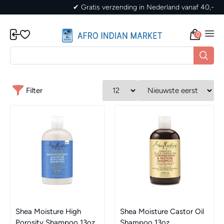
✔ Gratis verzending in Nederland vanaf 40,-
0
Filter
Shea Moisture High
Shea Moisture Castor Oil
Porosity Shampoo 13oz
Shampoo 13oz