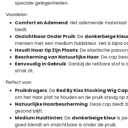
speciale gelegenheden.
Voordelen:
Comfort en Ademend
: Het ademende materiaal h
biedt.
Onzichtbaar Onder Pruik
: De
donkerbeige kleu
mensen met een medium huidskleur. Het is bijna o
Houdt Haar Op Zijn Plaats
: De elastische pasvorm
Bescherming van Natuurlijke Haar
: De cap besc
Eenvoudig in Gebruik
: Dankzij de rekbare stof 
strak zit.
Perfect voor:
Pruikdragers
: De
Red By Kiss Stocking Wig Ca
om het haar plat te houden en de pruik stevig op z
Natuurlijke Haarbescherming
: Deze cap biedt 
gezond blijft.
Medium Huidtinten
: De
donkerbeige kleur
is pe
goed blendt en onzichtbaar is onder de pruik.