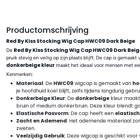
Productomschrijving
Red By Kiss Stocking Wig Cap HWC09 Dark Beige
Red By Kiss Stocking Wig Cap HWC09 Dark Beig
De
pruik stevig en veilig op zijn plaats blijft. De cap is gemaakt
donkerbeige kleur
maakt het ideaal voor mensen met een 
Kenmerken:
Materiaal
: De
HWC09
wigcap is gemaakt van
ho
je hoofdhuid koel blijft, zelfs tijdens langdurig gebru
Donkerbeige Kleur
: De
donkerbeige
kleur maakt
bruin of medium donkerbruin. Deze kleur blendt goed
Elastische Pasvorm
: De cap heeft een
elastisc
Zacht en Ademend
: Het ademende materiaal zorgt
zweten.
Veelzijdig Gebruik
: Deze wigcap is geschikt voor 