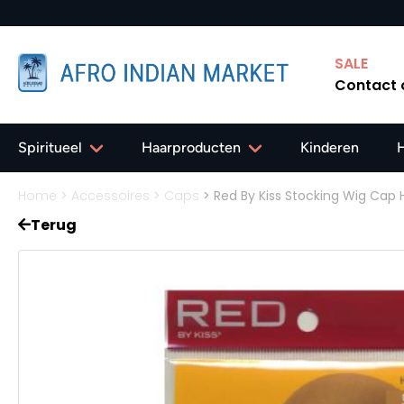
SALE
Contact
Spiritueel
Haarproducten
Kinderen
Home
>
Accessoires
>
Caps
>
Red By Kiss Stocking Wig Cap
Terug