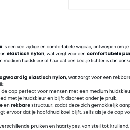
e
is een veelzijdige en comfortabele wigcap, ontworpen om je n
elastisch nylon
comfortabele p
 van
, wat zorgt voor een
medium huidskleur of haar dat een beetje lichter is dan donke
ogwaardig elastisch nylon
, wat zorgt voor een rekbar
ik.
 de cap perfect voor mensen met een medium huidskleur o
 met je huidskleur en blijft discreet onder je pruik.
he
en
rekbare
structuur, zodat deze zich gemakkelijk aa
 ervoor dat je hoofdhuid koel blijft, zelfs als je de cap v
verschillende pruiken en haartypes, van steil tot krullend,