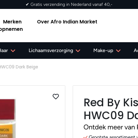
✔ Gratis verzending in Nederland vanaf 40,-
Merken
Over Afro Indian Market
 opnemen
Haar
Lichaamsverzorging
Make-up
A
 HWC09 Dark Beige
Red By Ki
HWC09 Da
Ontdek meer van 
Grootste assortiment v