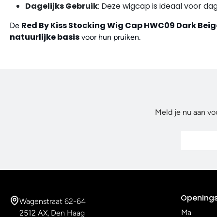
Dagelijks Gebruik
: Deze wigcap is ideaal voor dag
Red By Kiss Stocking Wig Cap HWC09 Dark Beig
De
natuurlijke basis
voor hun pruiken.
Meld je nu aan vo
Openings
Wagenstraat 62-64
Ma
2512 AX, Den Haag