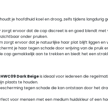
oudt je hoofdhuid koel en droog, zelfs tijdens langdurig
r
zorgt ervoor dat de cap discreet is en goed blendt met 
nzichtbaar onder pruiken.
 zorgt ervoor dat je natuurlijke haar plat blijft liggen en
hermt je haar tegen schade door wrijving van de pruik en zo
is de cap gemakkelijk aan te trekken en biedt het een st
p HWC09 Dark Beige
is ideaal voor iedereen die regelma
ijn plaats te houden.
bescherming tegen schade die kan ontstaan door het drage
rfect voor mensen met een medium huidskleur of een haar