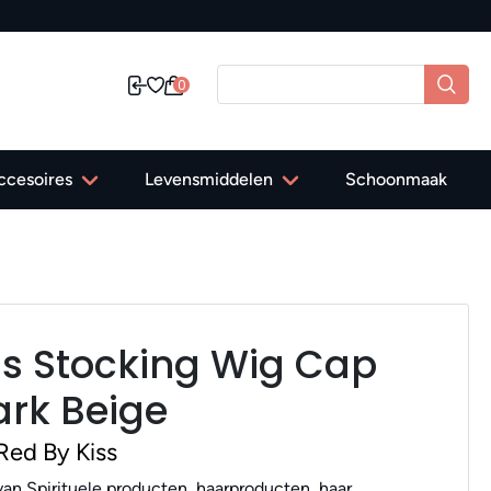
0
ccesoires
Levensmiddelen
Schoonmaak
ss Stocking Wig Cap
rk Beige
Red By Kiss
an Spirituele producten, haarproducten, haar