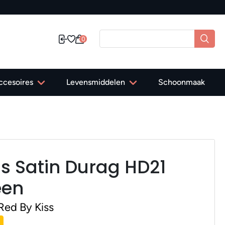
0
ccesoires
Levensmiddelen
Schoonmaak
ss Satin Durag HD21
een
Red By Kiss