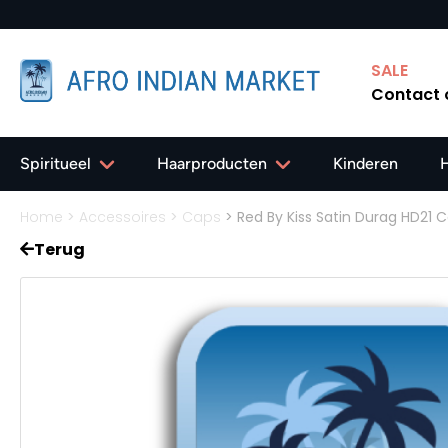
SALE
Contact
Spiritueel
Haarproducten
Kinderen
Home
>
Accessoires
>
Caps
>
Red By Kiss Satin Durag HD21
Terug