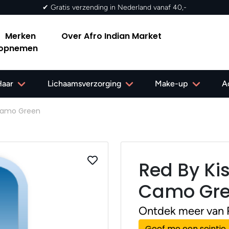
✔ Gratis verzending in Nederland vanaf 40,-
Merken
Over Afro Indian Market
 opnemen
Haar
Lichaamsverzorging
Make-up
A
 Camo Green
Red By Ki
Camo Gr
Ontdek meer van 
Geef me een seintje