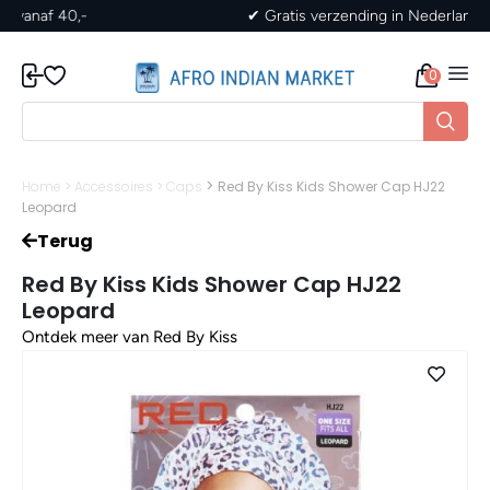
✔ Gratis verzending in Nederland vanaf 40,-
0
>
Home
>
Accessoires
>
Caps
Red By Kiss Kids Shower Cap HJ22
Leopard
Terug
Red By Kiss Kids Shower Cap HJ22
Leopard
Ontdek meer van Red By Kiss