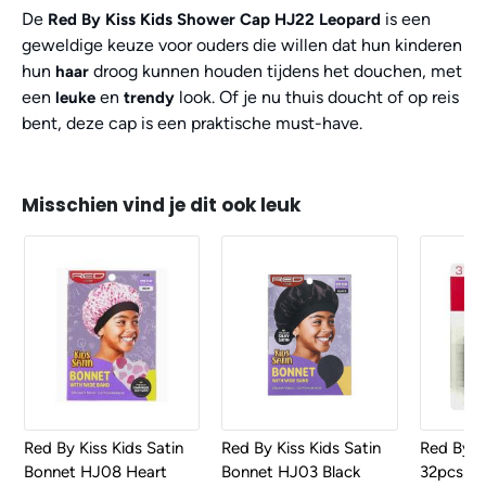
De
is een
Red By Kiss Kids Shower Cap HJ22 Leopard
geweldige keuze voor ouders die willen dat hun kinderen
hun
droog kunnen houden tijdens het douchen, met
haar
een
en
look. Of je nu thuis doucht of op reis
leuke
trendy
bent, deze cap is een praktische must-have.
Misschien vind je dit ook leuk
Red By Kiss Kids Satin
Red By Kiss Kids Satin
Red By K
Bonnet HJ08 Heart
Bonnet HJ03 Black
32pcs Ju