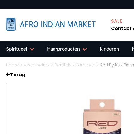
SALE
Contact
Spiritueel
Haarproducten
Kinderen
Home
>
Accessoires
>
Borstels / Kammen
>
Red By Kiss Deta
Terug