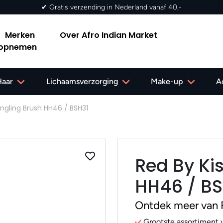
✔ Gratis verzending in Nederland vanaf 40,-
Merken
Over Afro Indian Market
 opnemen
Haar
Lichaamsverzorging
Make-up
A
ngling Brush HH46 / BSH31
Red By Ki
HH46 / BS
Ontdek meer van 
Grootste assortiment v