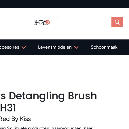
0
ccesoires
Levensmiddelen
Schoonmaak
ss Detangling Brush
H31
Red By Kiss
an Spirituele producten, haarproducten, haar