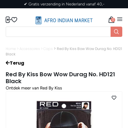
✔ Gratis verzending in Nederland vanaf 40,-
0
>
Home
>
Accessoires
>
Caps
Red By Kiss Bow Wow Durag No. HD121
Black
Terug
Red By Kiss Bow Wow Durag No. HD121
Black
Ontdek meer van Red By Kiss