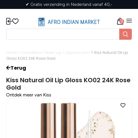
✔ Gratis verzending in Nederland vanaf 40,-
0
>
Home
>
Cosmetica
>
Make-up
>
Lipproducten
Kiss Natural Oil Lip
Gloss KO02 24K Rose Gold
Terug
Kiss Natural Oil Lip Gloss KO02 24K Rose
Gold
Ontdek meer van Kiss