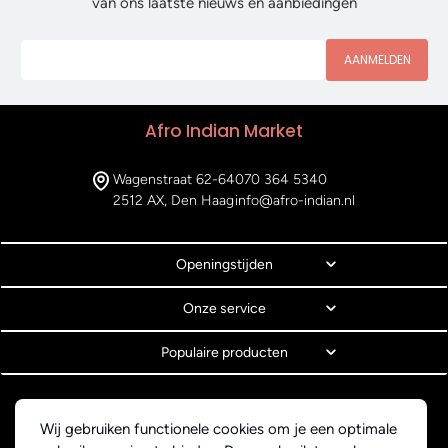
van ons laatste nieuws en aanbiedingen
AANMELDEN
Afro Indian Market
Wagenstraat 62-64
070 364 5340
2512 AX, Den Haag
info@afro-indian.nl
Openingstijden
Onze service
Populaire producten
© Copyright 2026 Afro Indian Market
Algemene voorwaarden
Wij gebruiken functionele cookies om je een optimale
Privacyverklaring