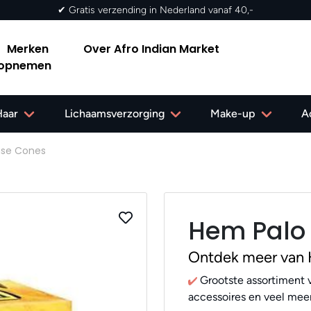
✔ Gratis verzending in Nederland vanaf 40,-
Merken
Over Afro Indian Market
 opnemen
Haar
Lichaamsverzorging
Make-up
A
nse Cones
Hem Palo 
Ontdek meer van
Grootste assortiment v
accessoires en veel meer