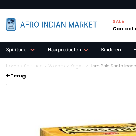
SALE
Contact
Spiritueel
Haarproducten
Kinderen
Home
>
Spiritueel
>
Wierook
>
Kegels
>
Hem Palo Santo Ince
Terug