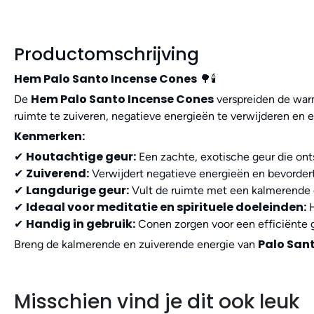
Productomschrijving
Hem Palo Santo Incense Cones
🌳🕯️
Hem Palo Santo Incense Cones
De
verspreiden de war
ruimte te zuiveren, negatieve energieën te verwijderen en ee
Kenmerken:
Houtachtige geur:
✔
Een zachte, exotische geur die ont
Zuiverend:
✔
Verwijdert negatieve energieën en bevordert 
Langdurige geur:
✔
Vult de ruimte met een kalmerende ge
Ideaal voor meditatie en spirituele doeleinden:
✔
H
Handig in gebruik:
✔
Conen zorgen voor een efficiënte g
Palo San
Breng de kalmerende en zuiverende energie van
Misschien vind je dit ook leuk