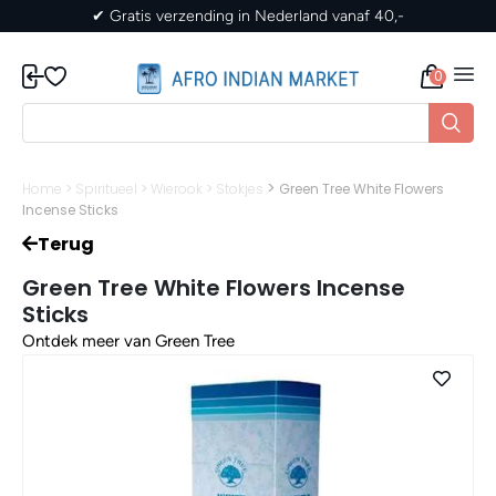
nd vanaf 40,-
✔ Gratis verzending in Nederland 
0
>
Home
>
Spiritueel
>
Wierook
>
Stokjes
Green Tree White Flowers
Incense Sticks
Terug
Green Tree White Flowers Incense
Sticks
Ontdek meer van Green Tree