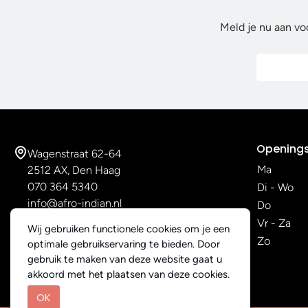
Meld je nu aan vo
Openings
Wagenstraat 62-64
Ma
2512 AX, Den Haag
070 364 5340
Di - Wo
info@afro-indian.nl
Do
Vr - Za
Wij gebruiken functionele cookies om je een
Zo
optimale gebruikservaring te bieden. Door
gebruik te maken van deze website gaat u
akkoord met het plaatsen van deze cookies.
OK