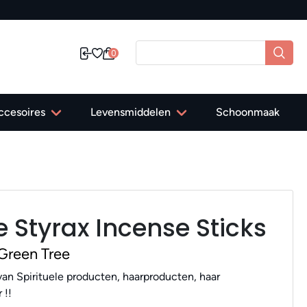
✔ Gr
0
ccesoires
Levensmiddelen
Schoonmaak
 Styrax Incense Sticks
Green Tree
an Spirituele producten, haarproducten, haar
 !!