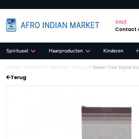
 Gratis verzending in Nederland vanaf 40,-
SALE
Contact
Spiritueel
Haarproducten
Kinderen
Home
>
Spiritueel
>
Wierook
>
Stokjes
>
Green Tree Styrax Inc
Terug