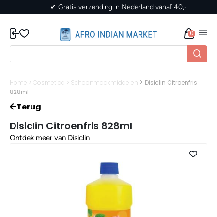
✔ Gratis verzending in Nederland vanaf 40,-
0
>
Home
>
Cosmetica
>
Schoonmaakmiddelen
Disiclin Citroenfris
828ml
Terug
Disiclin Citroenfris 828ml
Ontdek meer van Disiclin