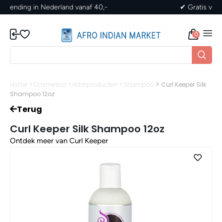
✔ Gratis verzending in Nederland vanaf 40,-
0
>
Home
>
Cosmetica
>
Haarproducten
>
Shampoo
Curl Keeper Silk
Shampoo 12oz
Terug
Curl Keeper Silk Shampoo 12oz
Ontdek meer van Curl Keeper