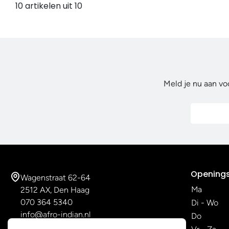
10 artikelen uit 10
Meld je nu aan vo
Openings
Wagenstraat 62-64
Ma
2512 AX, Den Haag
070 364 5340
Di - Wo
info@afro-indian.nl
Do