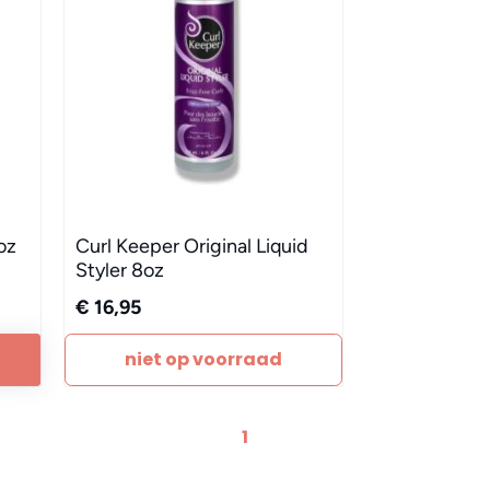
oz
Curl Keeper Original Liquid
Styler 8oz
€ 16,95
niet op voorraad
1