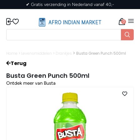
ederland vanaf 40,-
✔ Gratis verzending in Nede
0
>
Home
>
Levensmiddelen
>
Drankjes
Busta Green Punch 500ml
Terug
Busta Green Punch 500ml
Ontdek meer van Busta