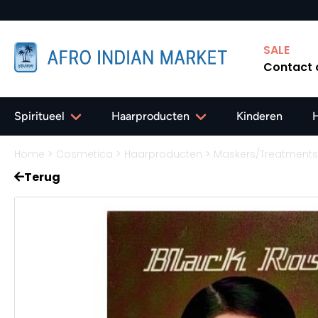
SALE
Contact
Spiritueel
Haarproducten
Kinderen
Home
>
Cosmetica
>
Haarproducten
>
Maskers/Treatments
Terug