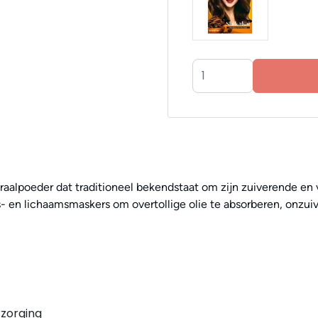
eraalpoeder dat traditioneel bekendstaat om zijn zuiverende e
chts- en lichaamsmaskers om overtollige olie te absorberen, onz
rzorging