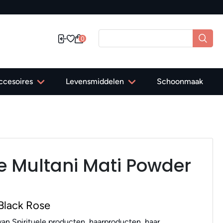
is verzending in Nederland vanaf 40,-
0
ccesoires
Levensmiddelen
Schoonmaak
e Multani Mati Powder
Black Rose
an Spirituele producten, haarproducten, haar