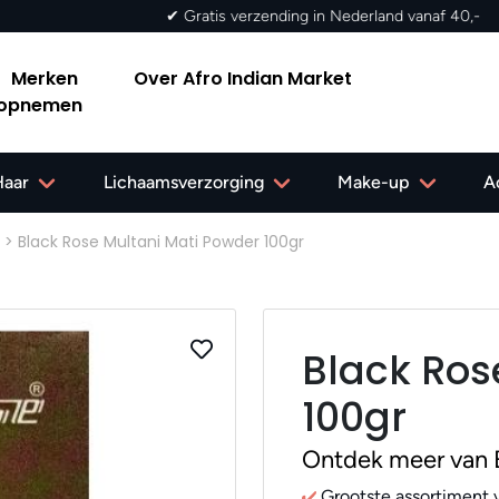
✔ Grat
Merken
Over Afro Indian Market
 opnemen
Haar
Lichaamsverzorging
Make-up
A
>
Black Rose Multani Mati Powder 100gr
Black Ros
100gr
Ontdek meer van 
Grootste assortiment v