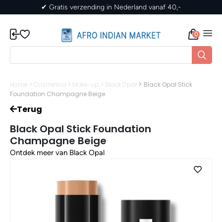
✔ Gratis verzending in Nederland vanaf 40,-
0
>
Home
>
Cosmetica
>
Make-up
>
Black Opal
Black Opal Stick
Foundation Champagne Beige
Terug
Black Opal Stick Foundation
Champagne Beige
Ontdek meer van Black Opal