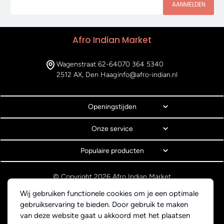
AANMELDEN
Afro Indian Market
Wagenstraat 62-64
070 364 5340
2512 AX, Den Haag
info@afro-indian.nl
Openingstijden
Onze service
Populaire producten
© Copyright 2026 Afro Indian Market
Algemene voorwaarden
Wij gebruiken functionele cookies om je een optimale
Privacyverklaring
gebruikservaring te bieden. Door gebruik te maken
Webdesign BEWISE Solutions
van deze website gaat u akkoord met het plaatsen