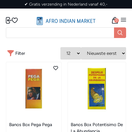
✔ Gratis verzending in Nederland vanaf 40,-
0
Filter
Banos Box Pega Pega
Banos Box Potentisimo De
La Abundancia