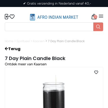
 Gratis verzending in Nederland vanaf 40,-
✔ Gr
0
>
Home
>
Spiritueel
>
Kaarsen
7 Day Plain Candle Black
Terug
7 Day Plain Candle Black
Ontdek meer van Kaarsen