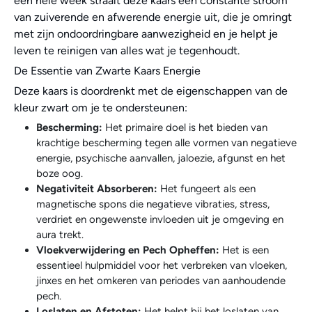
een hele week straalt deze kaars een constante stroom
van zuiverende en afwerende energie uit, die je omringt
met zijn ondoordringbare aanwezigheid en je helpt je
leven te reinigen van alles wat je tegenhoudt.
De Essentie van Zwarte Kaars Energie
Deze kaars is doordrenkt met de eigenschappen van de
kleur zwart om je te ondersteunen:
Bescherming:
Het primaire doel is het bieden van
krachtige bescherming tegen alle vormen van negatieve
energie, psychische aanvallen, jaloezie, afgunst en het
boze oog.
Negativiteit Absorberen:
Het fungeert als een
magnetische spons die negatieve vibraties, stress,
verdriet en ongewenste invloeden uit je omgeving en
aura trekt.
Vloekverwijdering en Pech Opheffen:
Het is een
essentieel hulpmiddel voor het verbreken van vloeken,
jinxes en het omkeren van periodes van aanhoudende
pech.
Loslaten en Afstoten:
Het helpt bij het loslaten van