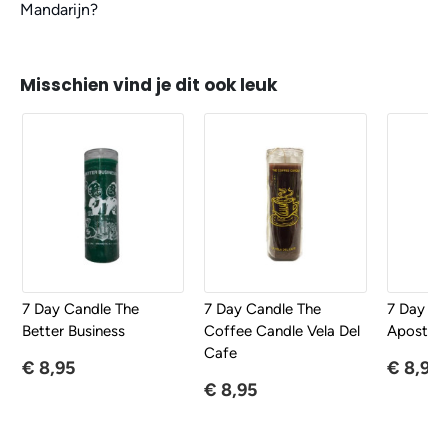
Mandarijn?
Misschien vind je dit ook leuk
7 Day Candle The
7 Day Candle The
7 Day Ca
Better Business
Coffee Candle Vela Del
Apostles
Cafe
€ 8,95
€ 8,95
€ 8,95