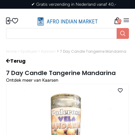
✔ Gratis verzending in Nederland vanaf 40,-
0
>
Home
>
Spiritueel
>
Kaarsen
7 Day Candle Tangerine Mandarina
Terug
7 Day Candle Tangerine Mandarina
Ontdek meer van Kaarsen