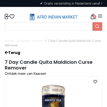
✔ Gratis verzending in Nederland vanaf 40,-
0
>
Home
>
Spiritueel
>
Kaarsen
7 Day Candle Quita Maldicion Curse
Remover
Terug
7 Day Candle Quita Maldicion Curse
Remover
Ontdek meer van Kaarsen