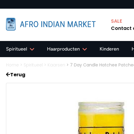
SALE
Contact
Spiritueel
Haarproducten
Kinderen
Home
>
Spiritueel
>
Kaarsen
>
7 Day Candle Hatchee Patche
Terug