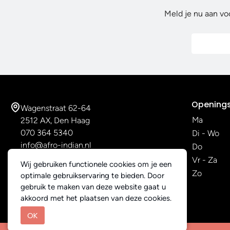
Meld je nu aan vo
Openings
Wagenstraat 62-64
Ma
2512 AX, Den Haag
070 364 5340
Di - Wo
info@afro-indian.nl
Do
Vr - Za
Wij gebruiken functionele cookies om je een
Zo
optimale gebruikservaring te bieden. Door
gebruik te maken van deze website gaat u
akkoord met het plaatsen van deze cookies.
OK