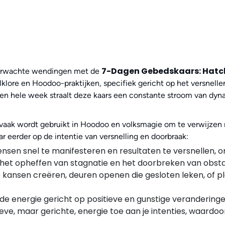
7-Dagen Gebedskaars: Hatc
nverwachte wendingen met de
klore en Hoodoo-praktijken, specifiek gericht op het versnell
een hele week straalt deze kaars een constante stroom van dyna
e vaak wordt gebruikt in Hoodoo en volksmagie om te verwijzen 
ar eerder op de intentie van versnelling en doorbraak:
ensen snel te manifesteren en resultaten te versnellen, o
n het opheffen van stagnatie en het doorbreken van obst
ansen creëren, deuren openen die gesloten leken, of pl
de energie gericht op positieve en gunstige veranderingen
ve, maar gerichte, energie toe aan je intenties, waardo