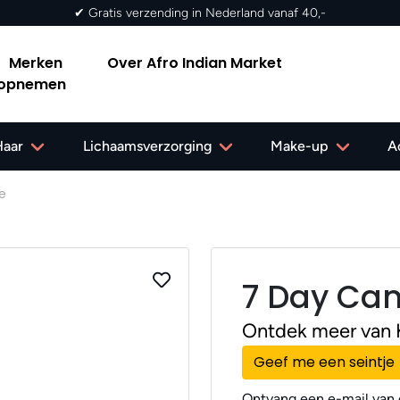
✔ Gratis verzending in Nederland vanaf 40,-
Merken
Over Afro Indian Market
 opnemen
Haar
Lichaamsverzorging
Make-up
A
e
7 Day Can
Ontdek meer van 
Geef me een seintje
Ontvang een e-mail van o