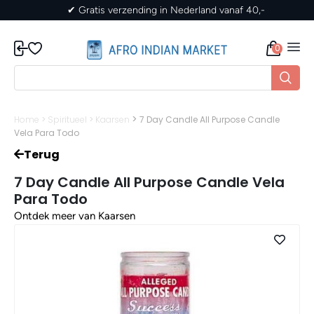
✔ Gratis verzending in Nederland vanaf 40,-
0
>
Home
>
Spiritueel
>
Kaarsen
7 Day Candle All Purpose Candle
Vela Para Todo
Terug
7 Day Candle All Purpose Candle Vela
Para Todo
Ontdek meer van Kaarsen