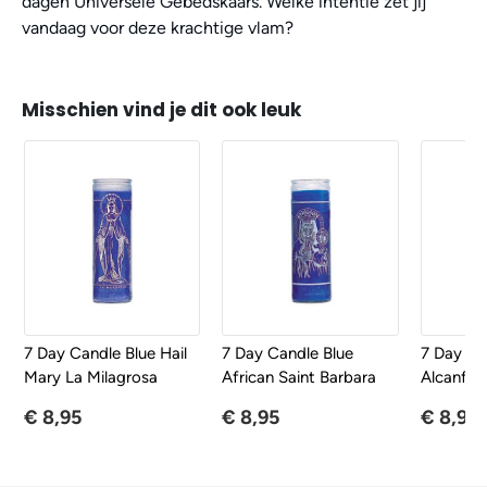
dagen Universele Gebedskaars. Welke intentie zet jij
vandaag voor deze krachtige vlam?
Misschien vind je dit ook leuk
7 Day Candle Blue Hail
7 Day Candle Blue
7 Day C
Mary La Milagrosa
African Saint Barbara
Alcanfor
€ 8,95
€ 8,95
€ 8,95